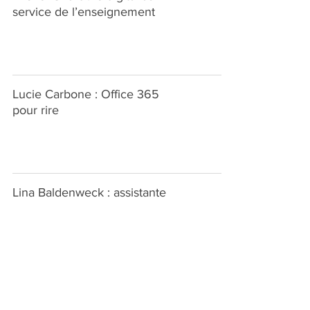
service de l’enseignement
Lucie Carbone : Office 365
pour rire
Lina Baldenweck : assistante
& actrice de la transformation
digitale
Agnès Villoutreix : une école
de langue avec Office 365