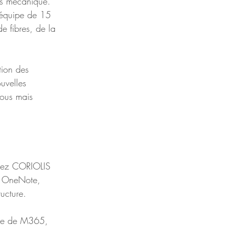
es mécanique. 
e équipe de 15 
e fibres, de la 
tion des 
uvelles 
nous mais 
chez CORIOLIS 
t OneNote, 
ucture. 
bale de M365, 