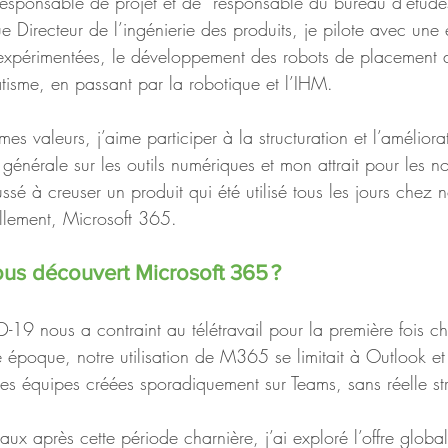
responsable de projet et de  responsable du bureau d’étud
ue Directeur de l’ingénierie des produits, je pilote avec un
 expérimentées, le développement des robots de placement d
isme, en passant par la robotique et l’IHM. 
es valeurs, j’aime participer à la structuration et l’améliora
générale sur les outils numériques et mon attrait pour les no
sé à creuser un produit qui été utilisé tous les jours chez 
ellement, Microsoft 365.
s découvert Microsoft 365 ? 
19 nous a contraint au télétravail pour la première fois 
poque, notre utilisation de M365 se limitait à Outlook e
s équipes créées sporadiquement sur Teams, sans réelle str
aux après cette période charnière, j’ai exploré l’offre glo