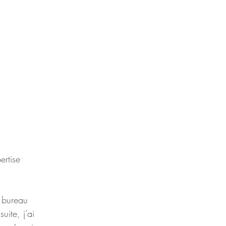
rtise 
 bureau 
ite, j’ai 