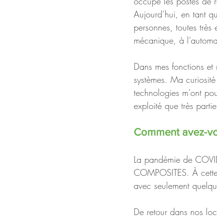
occupé les postes de 
Aujourd’hui, en tant q
personnes, toutes très
mécanique, à l’automat
Dans mes fonctions et m
systèmes. Ma curiosité 
technologies m’ont pous
exploité que très parti
Comment avez-vou
La pandémie de COVID-
COMPOSITES. À cette é
avec seulement quelque
De retour dans nos loc