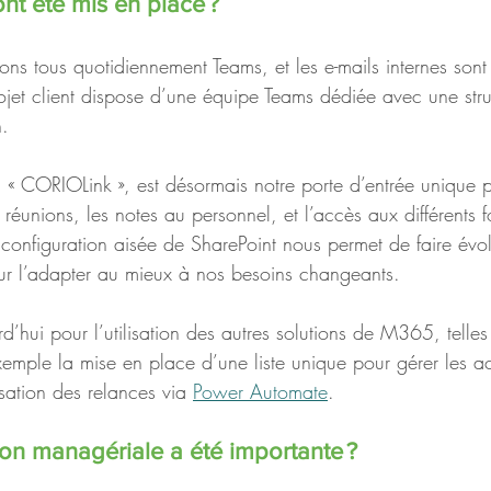
ont été mis en place ? 
sons tous quotidiennement Teams, et les e-mails internes son
ojet client dispose d’une équipe Teams dédiée avec une struc
. 
 « CORIOLink », est désormais notre porte d’entrée unique po
éunions, les notes au personnel, et l’accès aux différents f
configuration aisée de SharePoint nous permet de faire évol
ur l’adapter au mieux à nos besoins changeants. 
d’hui pour l’utilisation des autres solutions de M365, telles
emple la mise en place d’une liste unique pour gérer les ac
isation des relances via 
Power Automate
.
ion managériale a été importante ? 