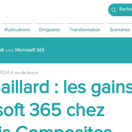
Publications
Dirigeants
Transformation
Scénarios
ne
Microsoft 365
avec
 2024
4 min de lecture
aillard : les gain
soft 365 chez