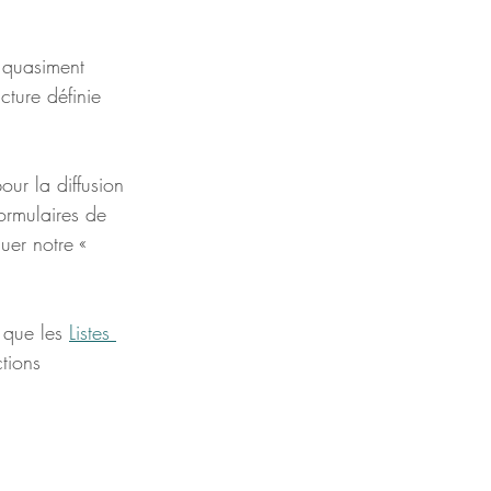
t quasiment 
ture définie 
ur la diffusion 
ormulaires de 
uer notre « 
 que les 
Listes 
tions 