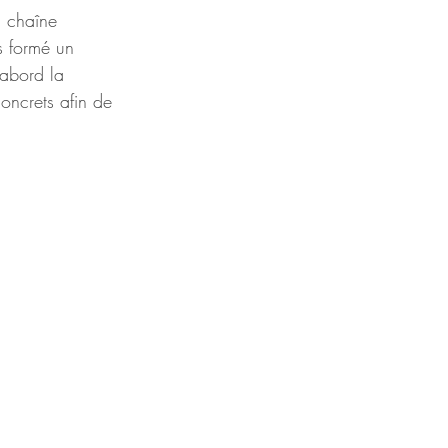
a chaîne 
s formé un 
’abord la 
oncrets afin de 