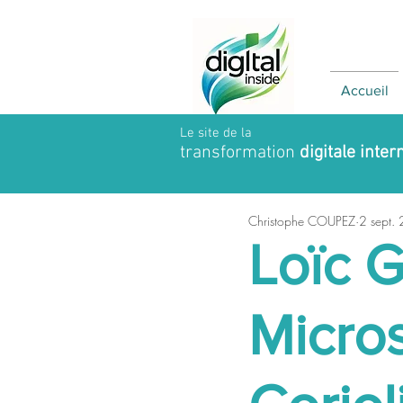
Accueil
Le site de la
transformation
digitale inter
Christophe COUPEZ
2 sept.
Loïc G
Micro