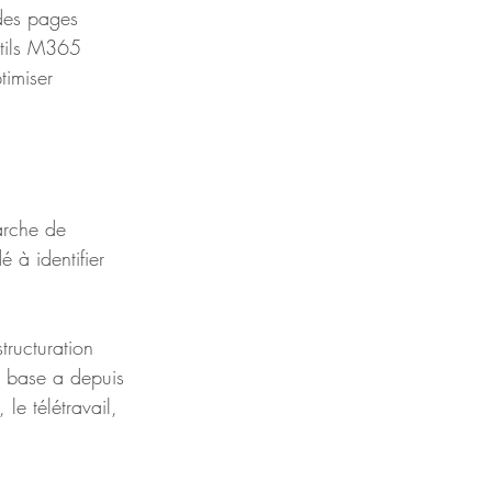
 des pages 
utils M365 
imiser 
arche de 
é à identifier 
tructuration 
e base a depuis 
le télétravail, 