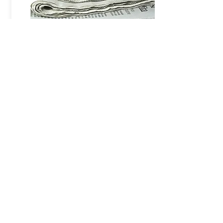
Revue
de presse
Quelques articles faisant référence aux
publications
digital Inside
Découvrir