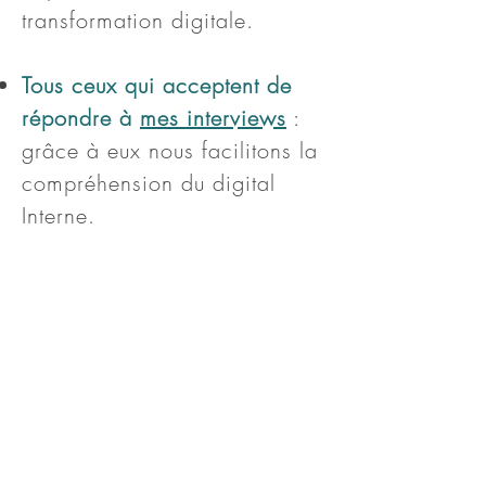
transformation digitale.
Tous ceux qui acceptent de
répondre à
mes interviews
:
grâce à eux nous facilitons la
compréhension du digital
Interne.
Mes anciens collègues de
Bouygues Telecom
que vous
pouvez découvrir
en cliquant
ici, avec qui nous avons
construit le digital interne
d'entreprise et l'agilité avant
que ces sujets deviennent des