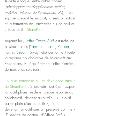
A cette époque, entre autres choses 
(
développement d’applications métier, 
mobiles, intranet de l’entreprise, etc
), mon 
équipe assurait le support, la sensibilisation 
et la formation de l’entreprise sur ce seul et 
unique outil : 
SharePoint
.
Aujourd’hui, 
l’offre Office 365
 est riche de 
plusieurs outils (
Yammer
, 
Teams
, 
Planner
, 
Forms
, 
Stream
, 
Sway
, etc) qui forment toute 
la réponse collaborative de Microsoft aux 
Entreprises. Et régulièrement l’offre s’enrichit 
de nouvelles solutions.
Il y a un paradoxe qui se développe autour 
de SharePoint
 : SharePoint, qui était jusque-
là l’outil phare, seule et unique réponse au 
collaboratif, devient aujourd’hui « un outil 
parmi plein d’autres outils », tout en 
devenant un outil central, présenté comme « 
LE service de contenu d'Office 365 ».