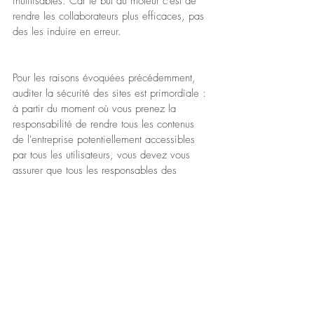
inutilisables. Car le but du moteur c’est de 
rendre les collaborateurs plus efficaces, pas 
des les induire en erreur.
Pour les raisons évoquées précédemment, 
auditer la sécurité des sites est primordiale : 
à partir du moment où vous prenez la 
responsabilité de rendre tous les contenus 
de l'entreprise potentiellement accessibles 
par tous les utilisateurs, vous devez vous 
assurer que tous les responsables des 
contenus comprennent leur responsabilité et 
gèrent correctement le positionnement des 
droits. Sinon, c’est le responsable du moteur 
qui sera tenu pour responsable des fuites 
d'informations aux yeux du management, 
pas l’éditeur du contenu mal protégé.
L'administration d'un tel moteur est une 
charge importante, et régulière. Bien sûr, on 