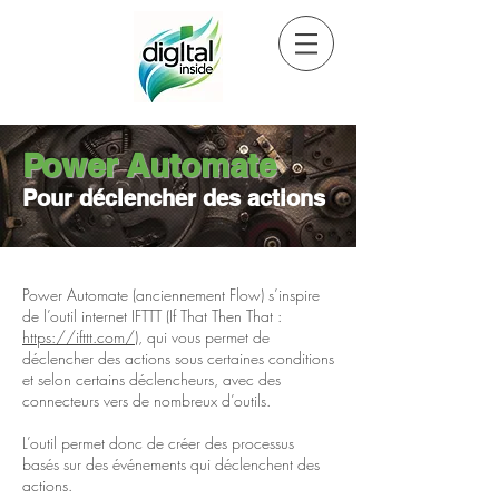
Power Automate
Pour déclencher des actions
Power Automate (anciennement Flow) s’inspire
de l’outil internet IFTTT (If That Then That :
https://ifttt.com/
), qui vous permet de
déclencher des actions sous certaines conditions
et selon certains déclencheurs, avec des
connecteurs vers de nombreux d’outils.
L’outil permet donc de créer des processus
basés sur des événements qui déclenchent des
actions.