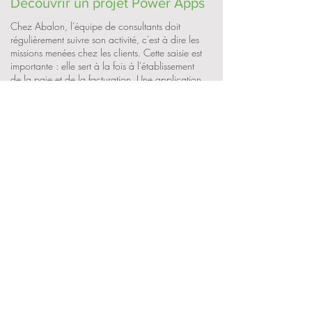
Découvrir un projet Power Apps
Chez Abalon, l'équipe de consultants doit
régulièrement suivre son activité, c'est à dire les
missions menées chez les clients. Cette saisie est
importante : elle sert à la fois à l'établissement
de la paie et de la facturation. Une application
a été réalisée avec Power Apps et Power
Automate pour simplifier cette suivi et le suivi.
Dans la conférence ci-dessous, nous expliquons
le déroulement de ce projet "autrement", avec
Power Apps et Power Automate.
A propos de