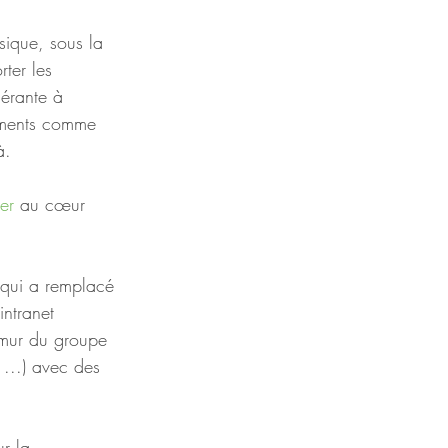
sique, sous la 
rter les 
érante à 
cuments comme 
à.  
er
 au cœur 
 qui a remplacé 
intranet 
 mur du groupe 
, ...) avec des 
r la 