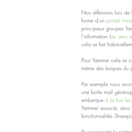
Nos réflexions lors de 
forme d'un 
portail intr
principaux groupes Ya
l'information (
au sens a
cela se fait habituellem
Pour Yammer cela se co
même des briques du p
Par exemple nous avon
une boîte mail génériqu
embarque 
à la fois le
Yammer associé, ainsi
fonctionnalités Sharepo
Et concernant le partag