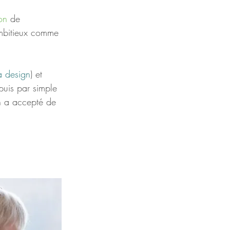
on
 de 
 ambitieux comme 
a design
) et 
 puis par simple 
un a accepté de 