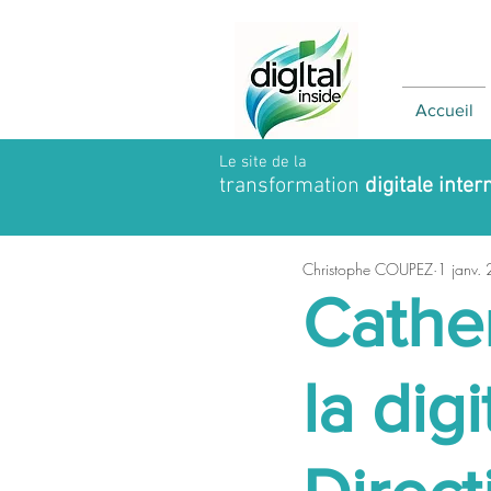
Accueil
Le site de la
transformation
digitale inter
Christophe COUPEZ
1 janv.
Cather
la digi