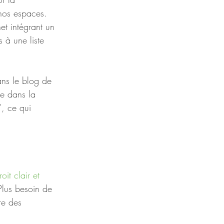
 nos espaces.   
t intégrant un 
s à une liste 
ans le blog de 
ce dans la 
", ce qui 
oit clair et 
 Plus besoin de 
re des 