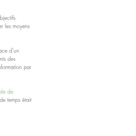
jectifs 
er les moyens 
ace d’un 
ents des 
nformation par 
ble de 
de temps était 