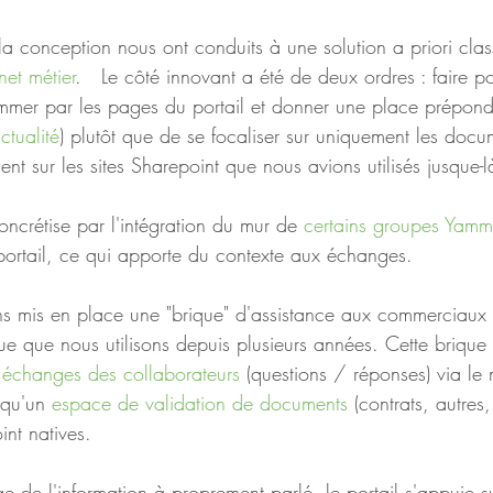
la conception nous ont conduits à une solution a priori clas
anet métier
.   Le côté innovant a été de deux ordres : faire po
mmer par les pages du portail et donner une place prépond
ctualité
) plutôt que de se focaliser sur uniquement les do
ent sur les sites Sharepoint que nous avions utilisés jusque-l
ncrétise par l'intégration du mur de 
certains groupes Yamm
ortail, ce qui apporte du contexte aux échanges.  
s mis en place une "brique" d'assistance aux commerciaux
e que nous utilisons depuis plusieurs années. Cette brique 
s échanges des collaborateurs
 (questions / réponses) via le
 qu'un 
espace de validation de documents
 (contrats, autres
int natives.  
e de l'information à proprement parlé, le portail s'appuie su