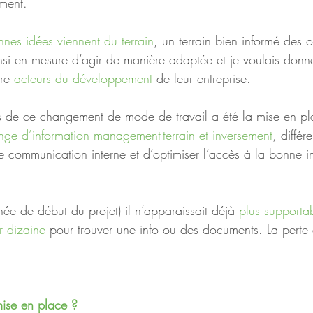
ement.
nnes idées viennent du terrain
, un terrain bien informé des ob
ainsi en mesure d’agir de manière adaptée et je voulais donn
re 
acteurs du développement
 de leur entreprise.
de ce changement de mode de travail a été la mise en pl
nge d’information management-terrain et inversement
, différ
de communication interne et d’optimiser l’accès à la bonne i
e de début du projet) il n’apparaissait déjà 
plus supporta
r dizaine
 pour trouver une info ou des documents. La perte 
mise en place ?