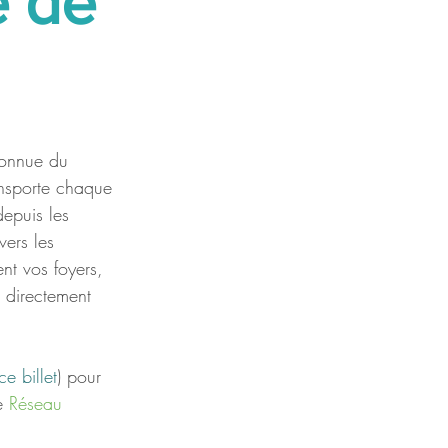
e de
connue du 
ansporte chaque 
depuis les 
ers les 
ent vos foyers, 
s directement 
ce billet
) pour 
e 
Réseau 