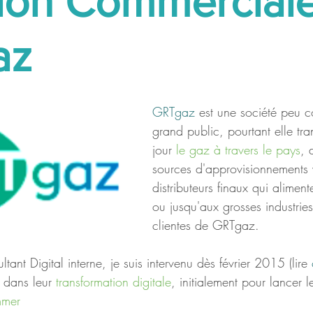
tion Commercial
az
GRTgaz 
est une société peu 
grand public, pourtant elle tr
jour 
le gaz à travers le pays
, 
sources d'approvisionnements v
distributeurs finaux qui aliment
ou jusqu'aux grosses industrie
clientes de GRTgaz.
tant Digital interne, je suis intervenu dès février 2015 (lire 
dans leur 
transformation digitale
, initialement pour lancer l
mmer