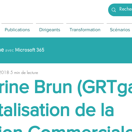
Publications
Dirigeants
Transformation
Scénarios
ne
Microsoft 365
avec
 2018
5 min de lecture
ine Brun (GRTga
talisation de la