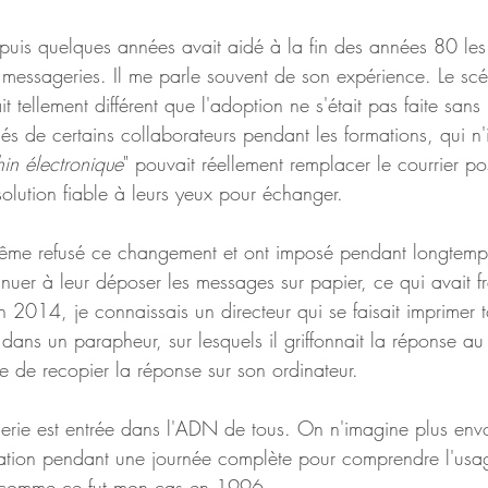
epuis quelques années avait aidé à la fin des années 80 les 
 messageries. Il me parle souvent de son expérience. Le scén
 tellement différent que l'adoption ne s'était pas faite sans 
és de certains collaborateurs pendant les formations, qui n
in électronique
" pouvait réellement remplacer le courrier pos
 solution fiable à leurs yeux pour échanger. 
même refusé ce changement et ont imposé pendant longtemps
nuer à leur déposer les messages sur papier, ce qui avait fr
 2014, je connaissais un directeur qui se faisait imprimer t
s dans un parapheur, sur lesquels il griffonnait la réponse au 
e de recopier la réponse sur son ordinateur. 
erie est entrée dans l'ADN de tous. On n'imagine plus env
mation pendant une journée complète pour comprendre l'usa
, comme ce fut mon cas en 1996.