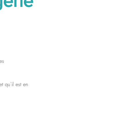
gerie
es 
t qu'il est en 