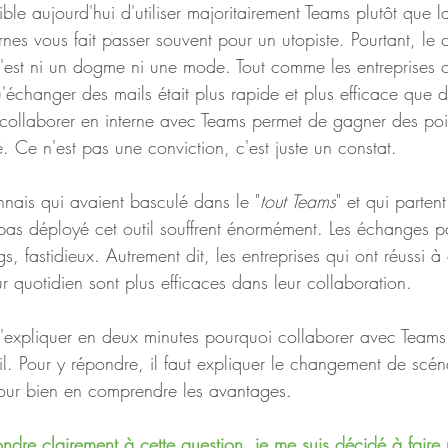
sible aujourd'hui d'utiliser majoritairement Teams plutôt que 
rnes vous fait passer souvent pour un utopiste. Pourtant, le
'est ni un dogme ni une mode. Tout comme les entreprises 
échanger des mails était plus rapide et plus efficace que d
 collaborer en interne avec Teams permet de gagner des point
té. Ce n'est pas une conviction, c'est juste un constat. 
nnais qui avaient basculé dans le "
tout Teams
" et qui parten
 pas déployé cet outil souffrent énormément. Les échanges pa
s, fastidieux. Autrement dit, les entreprises qui ont réussi à
r quotidien sont plus efficaces dans leur collaboration.
le d'expliquer en deux minutes pourquoi collaborer avec Teams
l. Pour y répondre, il faut expliquer le changement de scéna
our bien en comprendre les avantages.
ondre clairement à cette question, je me suis décidé à faire