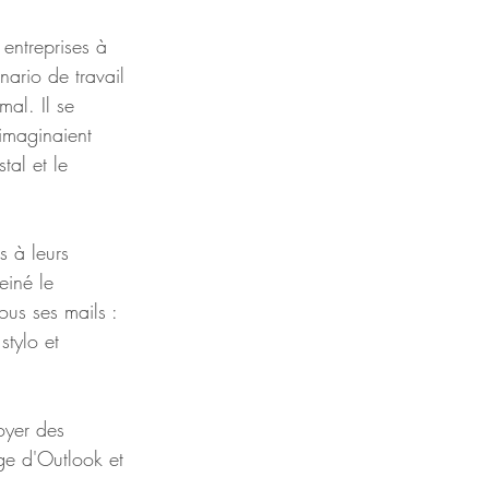
entreprises à 
ario de travail 
mal. Il se 
'imaginaient 
tal et le 
 à leurs 
einé le 
ous ses mails : 
stylo et 
oyer des 
ge d'Outlook et 