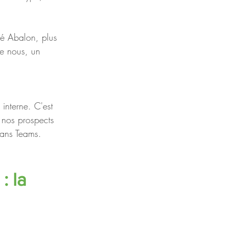
té Abalon, plus 
re nous, un 
 
interne. C'est 
 nos prospects 
dans Teams. 
 la 