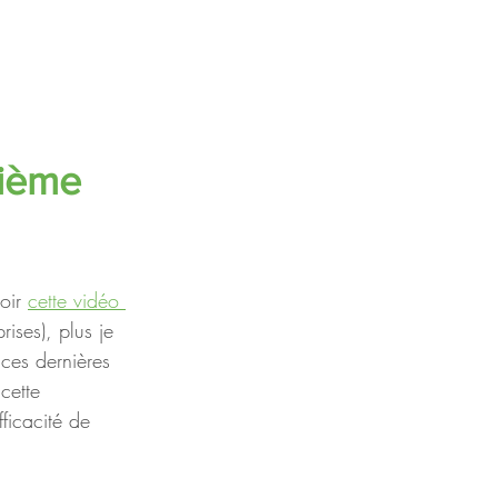
1ième 
oir 
cette vidéo 
ises), plus je 
 ces dernières 
cette 
ficacité de 