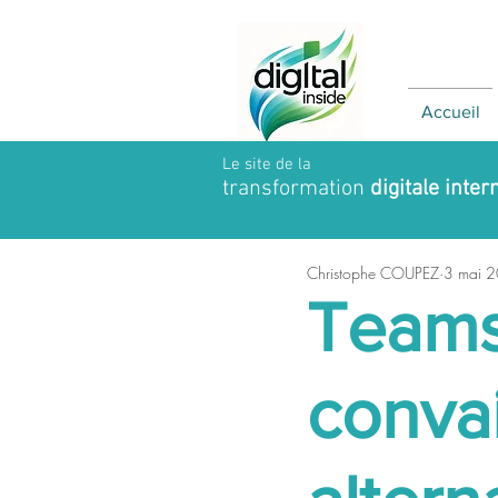
Accueil
Le site de la
transformation
digitale inter
Christophe COUPEZ
3 mai 
Teams
conva