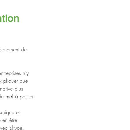
tion 
ploiement de 
ntreprises n'y 
expliquer que 
native plus 
du mal à passer.
 unique et 
e en être 
avec Skype, 