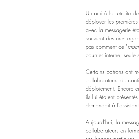
Un ami à la retraite d
déployer les premières
avec la messagerie était
souvient des rires agac
pas comment ce "
mach
courrier interne, seule
Certains patrons ont 
collaborateurs de conti
déploiement. Encore en
ils lui étaient présenté
demandait à l'assistant
Aujourd'hui, la messag
collaborateurs en for
ses bonnes pratiques