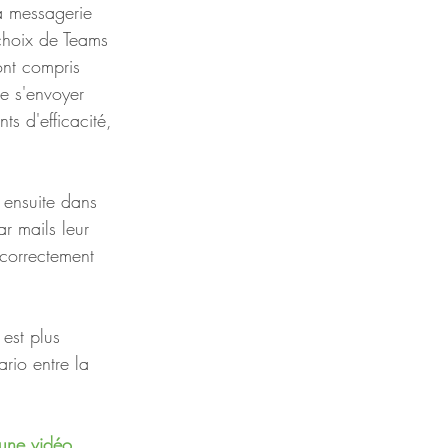
la messagerie 
 choix de Teams 
ont compris 
e s'envoyer 
s d'efficacité, 
t ensuite dans 
r mails leur 
 correctement 
 est plus 
rio entre la 
 une vidéo. 