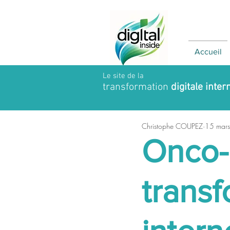
Accueil
Le site de la
transformation
digitale inter
Christophe COUPEZ
15 mars
Onco-
transf