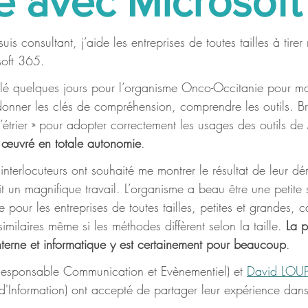
e avec Microsof
s consultant, j’aide les entreprises de toutes tailles à tirer 
soft 365. 
llé quelques jours pour l’organisme Onco-Occitanie pour mon
onner les clés de compréhension, comprendre les outils. Br
 l’étrier » pour adopter correctement les usages des outils d
a œuvré en totale autonomie
.
terlocuteurs ont souhaité me montrer le résultat de leur dém
it un magnifique travail. L’organisme a beau être une petite s
 pour les entreprises de toutes tailles, petites et grandes, ca
similaires même si les méthodes diffèrent selon la taille. 
La p
terne et informatique y est certainement pour beaucoup
.
Responsable Communication et Evènementiel) et 
David LOU
'Information) ont accepté de partager leur expérience dans