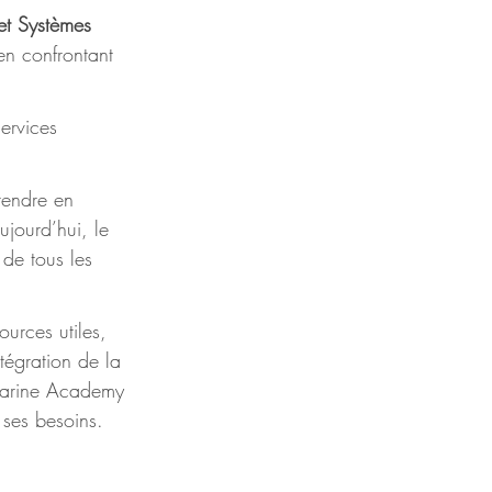
et Systèmes 
 en confrontant 
ervices 
rendre en 
ujourd’hui, le 
 de tous les 
ources utiles, 
tégration de la 
darine Academy 
 ses besoins.