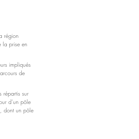
a région 
 la prise en 
urs impliqués 
parcours de 
 répartis sur 
tour d’un pôle 
s, dont un pôle 