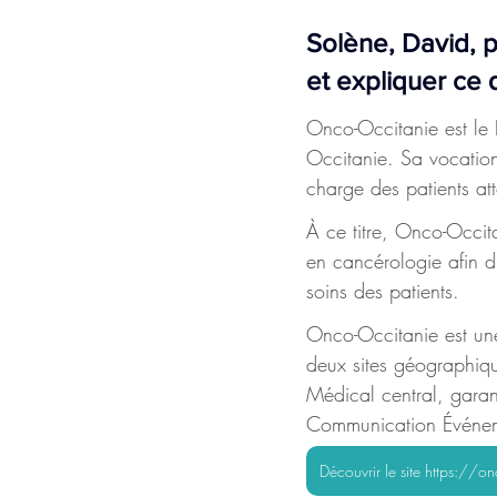
Solène, David, 
et expliquer ce q
Onco-Occitanie est le 
Occitanie. Sa vocation 
charge des patients att
À ce titre, Onco-Occi
en cancérologie afin d’
soins des patients.
Onco-Occitanie est une
deux sites géographique
Médical central, garant
Communication Événeme
Découvrir le site https://on