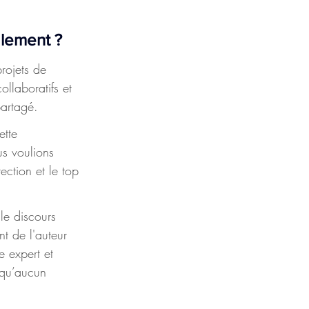
ialement ?
rojets de 
llaboratifs et 
partagé.
ette 
us voulions 
ection et le top 
le discours 
t de l'auteur 
 expert et 
 qu’aucun 