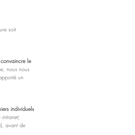
ure soit 
t convaincre le 
pe, nous nous 
 apporté un 
hiers individuels 
 intranet, 
s
), avant de 