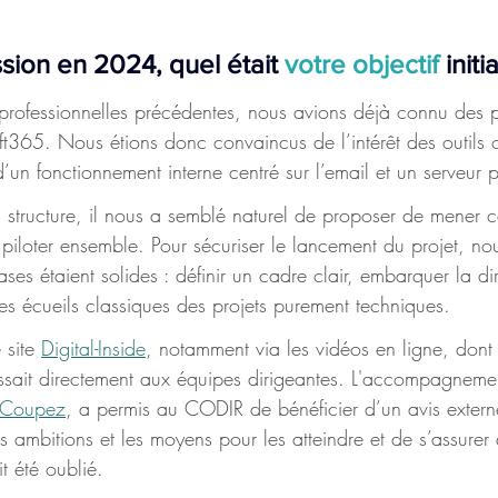
ssion en 2024, quel était 
votre objectif
 init
rofessionnelles précédentes, nous avions déjà connu des p
t365. Nous étions donc convaincus de l’intérêt des outils co
d’un fonctionnement interne centré sur l’email et un serveur 
a structure, il nous a semblé naturel de proposer de mener c
 piloter ensemble. Pour sécuriser le lancement du projet, no
ses étaient solides : définir un cadre clair, embarquer la dir
es écueils classiques des projets purement techniques. 
 site 
Digital-Inside
, notamment via les vidéos en ligne, dont 
ressait directement aux équipes dirigeantes. L'accompagnemen
 Coupez
, a permis au CODIR de bénéficier d’un avis externe
es ambitions et les moyens pour les atteindre et de s’assurer
t été oublié.