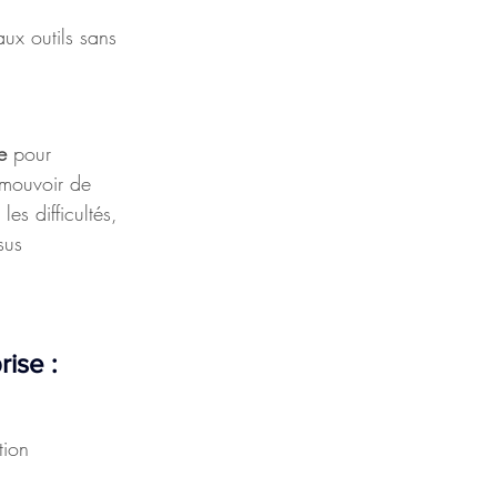
ux outils sans 
e 
pour 
omouvoir de 
es difficultés, 
sus 
ise : 
tion 