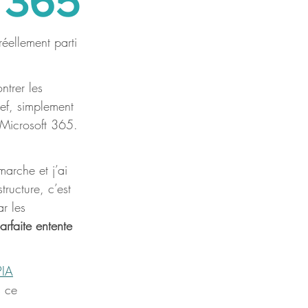
t 365
réellement parti 
trer les 
ef, simplement 
e Microsoft 365. 
arche et j’ai 
tructure, c’est 
r les 
arfaite entente 
PIA
 ce 