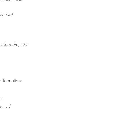
s, etc)
, répondre, etc
s formations 
 : 
, ...)