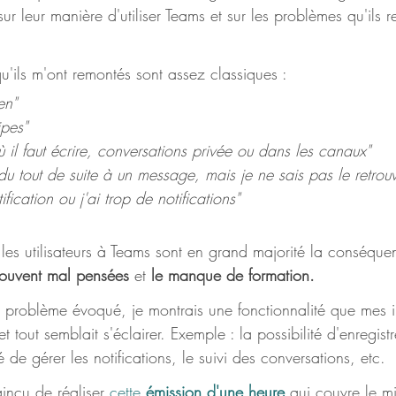
ur leur manière d'utiliser Teams et sur les problèmes qu'ils r
u'ils m'ont remontés sont assez classiques : 
en"
ipes"
 il faut écrire, conversations privée ou dans les canaux"
du tout de suite à un message, mais je ne sais pas le retrouv
ification ou j'ai trop de notifications"
 les utilisateurs à Teams sont en grand majorité la conséqu
ouvent mal pensées 
et 
le manque de formation.
problème évoqué, je montrais une fonctionnalité que mes in
 tout semblait s'éclairer. Exemple : la possibilité d'enregist
 de gérer les notifications, le suivi des conversations, etc.
incu de réaliser 
cette 
émission d'une heure
 qui couvre le m