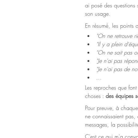
ai posé des questions s
son usage. 
En résumé, les points q
"On ne retrouve ri
"Il y a plein d'équ
"On ne sait pas où
"Je n'ai pas répon
"Je n'ai pas de not
...
Les reproches que font
choses : 
des équipes s
Pour preuve, à chaque 
ne connaissaient pas, et
messages, la possibilité
C'est ce qui m'a conva