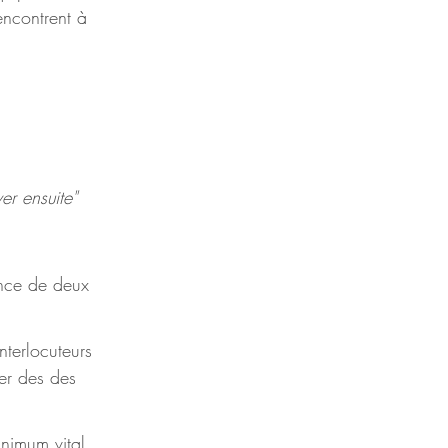
encontrent à 
er ensuite"
ence de deux 
terlocuteurs 
rer des des 
inimum vital 