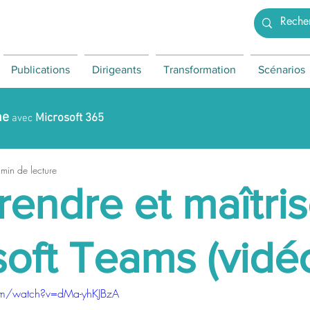
Publications
Dirigeants
Transformation
Scénarios
ne
Microsoft 365
avec
min de lecture
endre et maîtris
oft Teams (vidé
om/watch?v=dMa-yhKJBzA