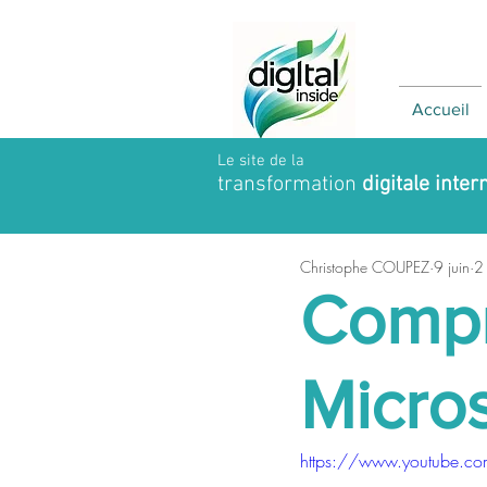
Accueil
Le site de la
transformation
digitale inter
Christophe COUPEZ
9 juin
2 
Compr
Micros
https://www.youtube.c