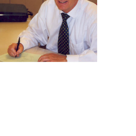
Je dédis ce site a mon premier patron et
mentor
Gabriel DURGET
, ancien directeur de
l'audit informatique interne du
groupe
Bouygues
.
J'ai rejoint l'équipe de Gabriel a la sortie de
mon DESS gestion de projets en pensant tout
savoir et tout faire. J'avais 26 ans.
Après avoir très rapidement compris qu'il n'en
était rien, Gabriel s'est chargé de m'enseigner à