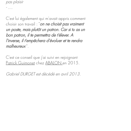
pas plaisir
- ....
C'est lui également qui m'avait appris comment
choisir son travail : "
on ne choisit pas vraiment
un poste, mais plutôt un patron. Car si tu as un
bon patron, il te permettra de t'élever. A
l'inverse, il t'empêchera d'évoluer et te rendra
malheureux
".
C'est ce conseil que j'ai suivi en rejoignant
Patrick Guimonet
chez
ABALON
en 2015.
Gabriel DURGET est décédé en avril 2013.