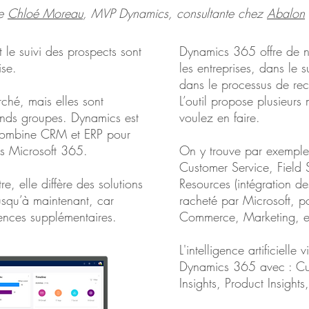
de
Chloé Moreau
, MVP Dynamics, consultante chez
Abalon
 le suivi des prospects sont
Dynamics 365 offre de n
rise.
les entreprises, dans le 
dans le processus de re
ché, mais elles sont
L’outil propose plusieur
ands groupes. Dynamics est
voulez en faire.
 combine CRM et ERP pour
ans Microsoft 365.
On y trouve par exempl
Customer Service, Field
re, elle diffère des solutions
Resources (intégration d
usqu’à maintenant, car
racheté par Microsoft, po
ences supplémentaires.
Commerce, Marketing, et
L'intelligence artificielle
Dynamics 365 avec : Cus
Insights, Product Insight