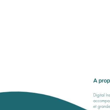
A prop
Digital In
accompagn
et grande