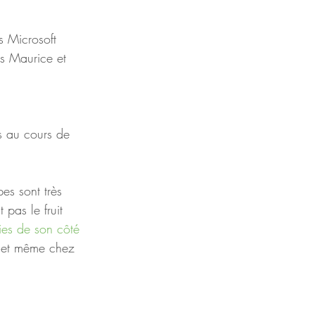
 Microsoft 
s Maurice et 
pes sont très 
 pas le fruit 
sies de son côté 
s, et même chez 