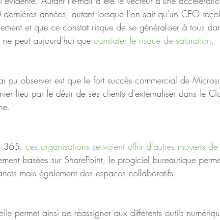
i évidente. Autant l'e-mail a été le vecteur d'une accélératio
0 dernières années, autant lorsque l'on sait qu'un CEO reçoi
ement et que ce constat risque de se généraliser à tous dan
 ne peut aujourd'hui que 
constater le risque de saturation
. 
'ai pu observer est que le fort succès commercial de Microso
er lieu par le désir de ses clients d'externaliser dans le C
ne. 
e 365, 
ces organisations se voient offrir d'autres moyens de
lement basées sur SharePoint, le progiciel bureautique perme
anets mais également des espaces collaboratifs. 
elle permet ainsi de réassigner aux différents outils numériqu