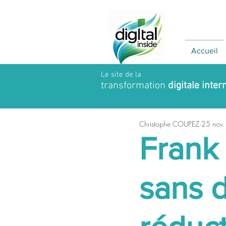
Accueil
Le site de la
transformation
digitale inter
Christophe COUPEZ
25 nov
Frank 
sans 