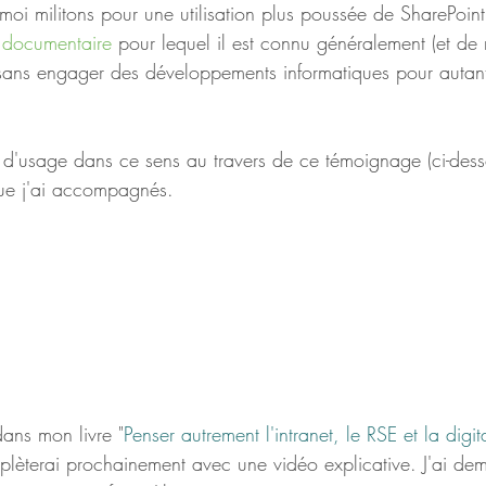
t moi militons pour une utilisation plus poussée de SharePoint
n documentaire 
pour lequel il est connu généralement (et de m
 sans engager des développements informatiques pour autant
s d'usage dans ce sens au travers de ce témoignage (ci-dess
e j'ai accompagnés.
dans mon livre "
Penser autrement l'intranet, le RSE et la digit
mplèterai prochainement avec une vidéo explicative. J'ai de