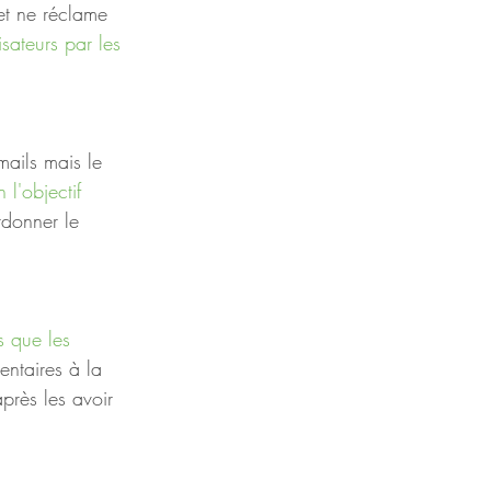
et ne réclame 
sateurs par les 
ails mais le 
 l'objectif 
rdonner le 
s que les 
entaires à la 
près les avoir 