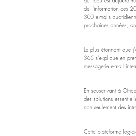
du fléau est aujourd'hu
de l'information ces 2
300 e-mails quotidienn
prochaines années, on
Le plus étonnant que j
365 s'explique en premi
messagerie e-mail inter
En souscrivant à Offic
des solutions essentiel
non seulement des intr
Cette plateforme logici