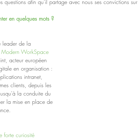
 questions afin qu'il partage avec nous ses convictions sur 
enter en quelques mots ?
e leader de la 
t Modern WorkSpace
nt, acteur européen 
gitale en organisation : 
plications intranet, 
 mes clients, depuis les 
usqu'à la conduite du 
er la mise en place de 
ance. 
e forte curiosité