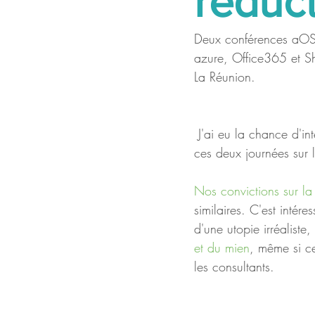
réduct
Deux conférences aOS 
azure, Office365 et Sh
La Réunion.
 J'ai eu la chance d'intégrer l'équipe de speakers internationaux qui sont intervenus au cours de 
ces deux journées sur 
Nos convictions sur la 
similaires. C'est intére
d'une utopie irréaliste
et du mien
, même si ce
les consultants. 