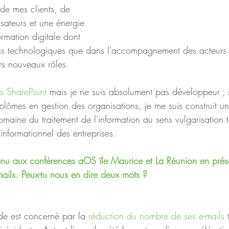
 de mes clients, de 
isateurs et une énergie 
ormation digitale dont 
ins technologiques que dans l'accompagnement des acteurs
rs nouveaux rôles. 
ns SharePoint
 mais je ne suis absolument pas développeur ; s
diplômes en gestion des organisations, je me suis construit 
aine du traitement de l'information au sens vulgarisation 
 informationnel des entreprises. 
rvenu aux conférences aOS île Maurice et La Réunion en prése
mails. Peux-tu nous en dire deux mots ?
nde est concerné par la 
réduction du nombre de ses e-mails
 