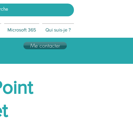
Microsoft 365
Qui suis-je ?
Me contacter
oint
t