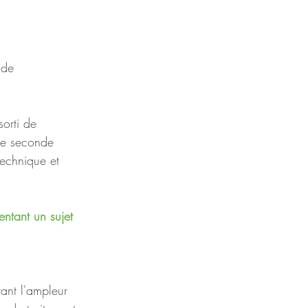
 de 
orti de 
une seconde 
technique et 
ntant un sujet 
tant l'ampleur 