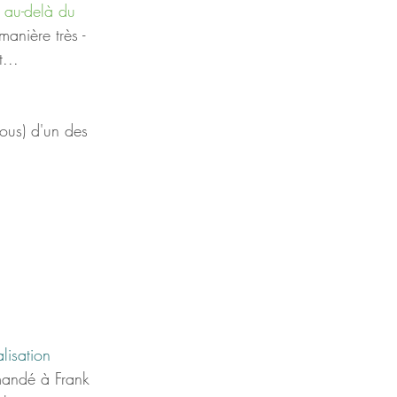
 
au-delà du 
anière très - 
... 
ous) d'un des 
alisation 
mandé à Frank 