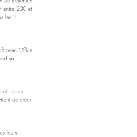
n de traitement 
t entre 200 et 
s les 2 
ft avec Office 
loud sa 
 collaborer
 : 
ttant de créer 
es leurs 