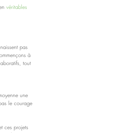
en 
véritables 
nnaissent pas 
 commençons à 
aboratifs, tout 
 moyenne une 
 pas le courage 
t ces projets 