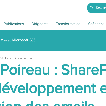
Publications
Dirigeants
Transformation
Scénarios
ne
Microsoft 365
avec
. 2017
7 min de lecture
Poireau : ShareP
développement e